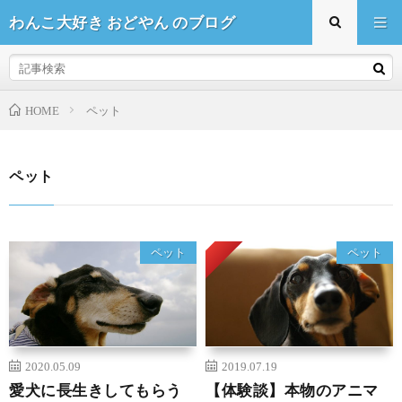
わんこ大好き おどやん のブログ
HOME
ペット
ペット
Pickup
ペット
ペット
2020.05.09
2019.07.19
愛犬に長生きしてもらう
【体験談】本物のアニマ