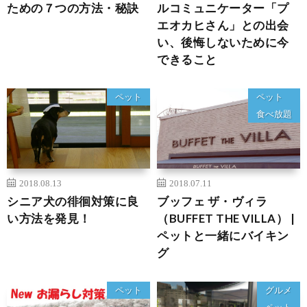
ための７つの方法・秘訣
ルコミュニケーター「プ
エオカヒさん」との出会
い、後悔しないために今
できること
ペット
ペット
食べ放題
2018.08.13
2018.07.11
シニア犬の徘徊対策に良
ブッフェ ザ・ヴィラ
い方法を発見！
（BUFFET THE VILLA） |
ペットと一緒にバイキン
グ
ペット
グルメ