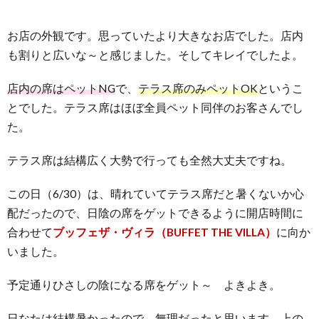
お店の外観です。思っていたより大きなお店でした。店内
も割りと広いな～と感じました。そしてキレイでしたよ。
店内の席はペットNG
で、
テラス席のみペットOK
というこ
とでした。テラス席はほぼ全員ペット同伴のお客さんでし
た。
テラス席は結構広く大勢で行っても全然大丈夫ですね。
この日（6/30）は、晴れていてテラス席だと暑くないか心
配だったので、日陰の席をゲットできるように開店時間に
合わせて
ブッフェザ・ヴィラ（BUFFET THE VILLA）
に向か
いました。
予定通りひさしの陰になる席をゲット～ よきよき。
日なたは結構暑かったので、無理だったと思います。上の