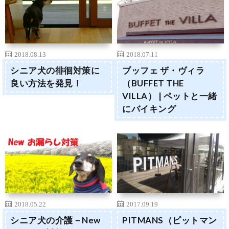
2018.08.13
2018.07.11
シニア犬の徘徊対策に
ブッフェ ザ・ヴィラ
良い方法を発見！
（BUFFET THE
VILLA） | ペットと一緒
にバイキング
2018.05.22
2017.09.19
シニア犬の介護－New
PITMANS（ピットマン