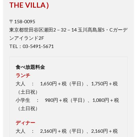
2.
THE VILLA）
ブッ
フェ
ザ・
〒158-0095
ヴィ
東京都世田谷区瀬田2－32－14 玉川髙島屋S・Cガーデ
ラの
ンアイランド2F
外観
TEL：03-5491-5671
3.
ブッ
フェ
食べ放題料金
ザ・
ヴィ
ランチ
ラの
大人 ： 1,650円＋税（平日）、1,750円＋税
美味
（土日祝）
しい
料理
小学生 ： 980円＋税（平日）、1,080円＋税
（土日祝）
4.
ブッ
フェ
ディナー
ザ・
大人 ： 2,160円＋税（平日）、2,160円＋税
ヴィ