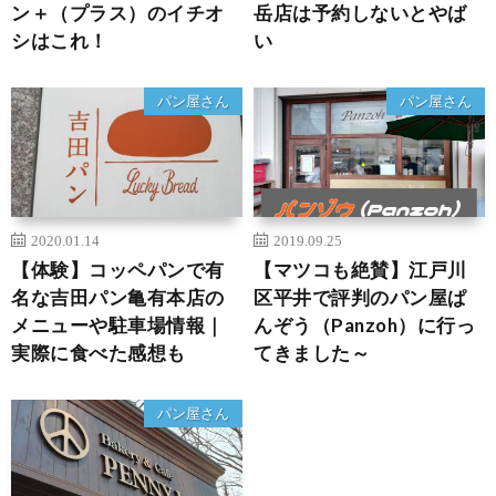
ン＋（プラス）のイチオ
岳店は予約しないとやば
シはこれ！
い
パン屋さん
パン屋さん
2020.01.14
2019.09.25
【体験】コッペパンで有
【マツコも絶賛】江戸川
名な吉田パン亀有本店の
区平井で評判のパン屋ぱ
メニューや駐車場情報｜
んぞう（Panzoh）に行っ
実際に食べた感想も
てきました～
パン屋さん