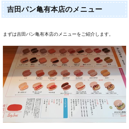
パン
吉田パン亀有本店のメニュー
亀有
本店
のメ
ニュ
ー
まずは吉田パン亀有本店のメニューをご紹介します。
2.
吉田
パン
で実
際に
食べ
たパ
ン達
の感
想
3.
吉田
パン
亀有
本店