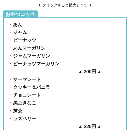
の外
▲ クリックすると拡大します ▲
観と
おやつコッペ
店内
の様
・あん
子
・ジャム
4.
吉田
・ピーナッツ
パンの
・あんマーガリン
instagram
・ジャムマーガリン
5.
・ピーナッツマーガリン
吉田
▲ 200円 ▲
パン
の店
・マーマレード
舗情
・クッキー＆バニラ
報
・チョコレート
5.1.
・黒豆きなこ
吉田パ
・抹茶
ン亀有
本店の
・ラズベリー
店舗情
▲ 220円 ▲
報