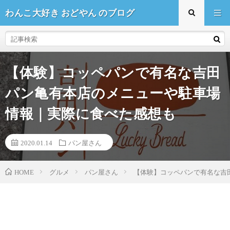
わんこ大好き おどやん のブログ
【体験】コッペパンで有名な吉田
パン亀有本店のメニューや駐車場
情報｜実際に食べた感想も
2020.01.14
パン屋さん
HOME
グルメ
パン屋さん
【体験】コッペパンで有名な吉