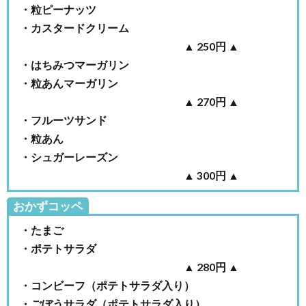
・粒ピーナッツ
5.2.
・カスタードクリーム
吉田パ
▲ 250円 ▲
ン亀有
本店の
・はちみつマーガリン
駐車場
・粒あんマーガリン
5.3.
▲ 270円 ▲
吉田パ
・フルーツサンド
ンの他
・粒あん
の店舗
情報
・シュガーレーズン
▲ 300円 ▲
6.
まと
おかずコッペ
め
・たまご
・ポテトサラダ
▲ 280円 ▲
・コンビーフ（ポテトサラダ入り）
・ごぼうサラダ（ポテトサラダ入り）