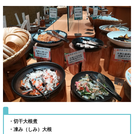
・切干大根煮
・凍み（しみ）大根