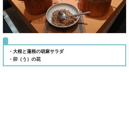
・大根と蓮根の胡麻サラダ
・卯（う）の花