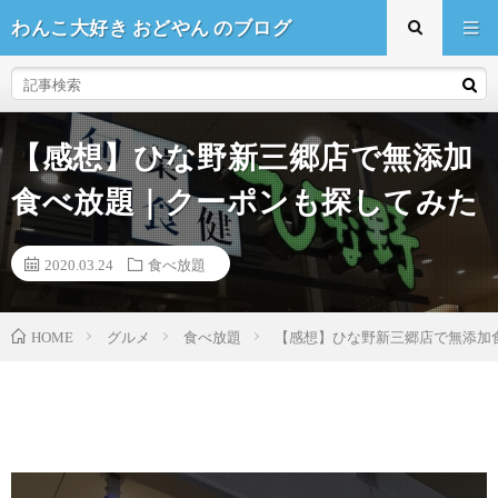
わんこ大好き おどやん のブログ
【感想】ひな野新三郷店で無添加
食べ放題｜クーポンも探してみた
2020.03.24
食べ放題
HOME
グルメ
食べ放題
【感想】ひな野新三郷店で無添加