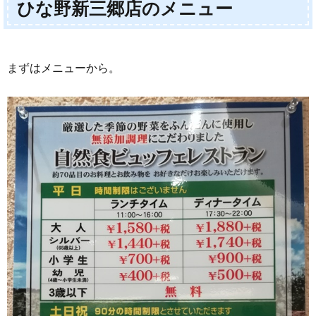
ひな野新三郷店のメニュー
三郷
店の
メニ
ュー
まずはメニューから。
1.1.
野菜・
お惣菜
1.2.
デザー
ト
1.3.
ドリン
ク
2.
ひな
野新
三郷
店で
実際