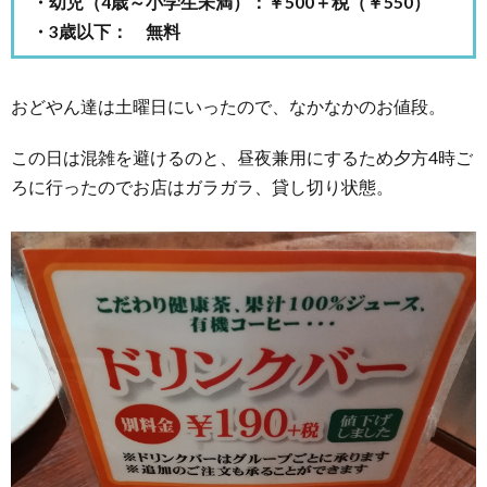
・幼児（4歳～小学生未満）：￥500＋税（￥550）
・3歳以下： 無料
おどやん達は土曜日にいったので、なかなかのお値段。
この日は混雑を避けるのと、昼夜兼用にするため夕方4時ご
ろに行ったのでお店はガラガラ、貸し切り状態。