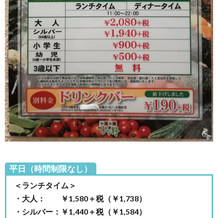
に食
べた
感想
3.
ひな
野新
三郷
の外
観と
店内
の様
子
4.
ひな
野新
三郷
平日（時間制限なし）
店の
クー
＜ランチタイム＞
ポン
・大人： ￥1,580＋税（￥1,738）
情報
・シルバー：￥1,440＋税（￥1,584）