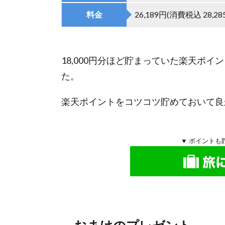
プレ
料金
26,189円(消費税込 28,28
ゼン
ト
2.
18,000円分ほど貯まっていた楽天ポ
ロ
イ
た。
ヤ
ル
楽天ポイントをコツコツ貯めておいて良
ホ
テ
ル
▼ ポイントも
那
須
の
ホ
テ
ル
内