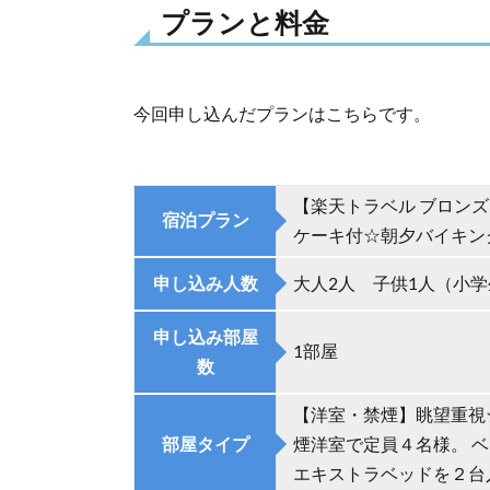
ホ
プランと料金
テ
ル
那
須
今回申し込んだプランはこちらです。
の
プ
ラ
ン
【楽天トラベル ブロンズ
宿泊プラン
と
ケーキ付☆朝夕バイキン
料
金
申し込み人数
大人2人 子供1人（小学
1.1.
申し込み部屋
プラ
1部屋
数
ンと
料金
【洋室・禁煙】眺望重視
1.2.
部屋タイプ
煙洋室で定員４名様。 
おま
エキストラベッドを２台
けの