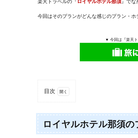
楽天トラベルの『
ロイヤルホテル那須
』でな
今回はそのプランがどんな感じのプラン・ホ
▼ 今回は『楽天
目次
1.
ロ
イ
ロイヤルホテル那須の
ヤ
ル