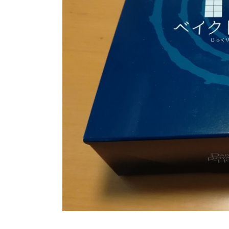
須の
温泉
で
『い
い湯
だな
♪』
5.
ロ
イ
ヤ
ル
ホ
テ
ル
那
須
の
夕