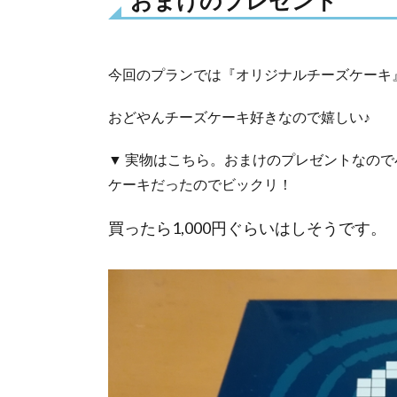
おまけのプレゼント
3.
ロ
イ
ヤ
今回のプランでは『オリジナルチーズケーキ
ル
ホ
おどやんチーズケーキ好きなので嬉しい♪
テ
ル
▼ 実物はこちら。おまけのプレゼントなの
那
ケーキだったのでビックリ！
須
の
買ったら1,000円ぐらいはしそうです。
お
部
屋
4.
ロイ
ヤル
ホテ
ル那