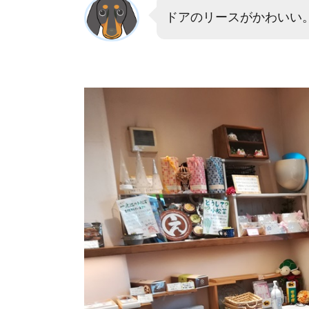
テ
ドアのリースがかわいい
ィ
ス
リ
ー
ナ
ガ
キ
タ
の
駐
車
場
5.
パ
テ
ィ
ス
リ