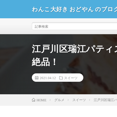
わんこ大好き おどやん のブロ
江戸川区瑞江パティ
絶品！
2021.04.12
スイーツ
グルメ
スイーツ
江戸川区瑞江
HOME