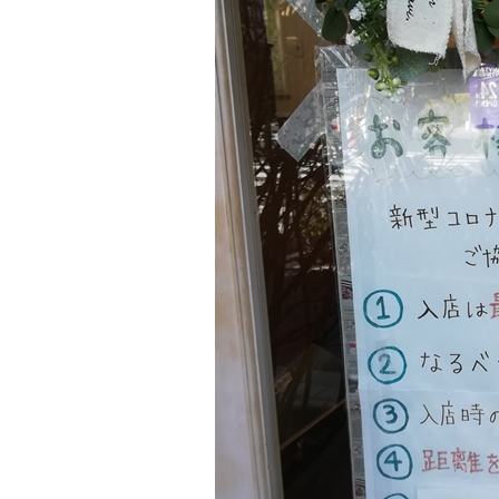
2.
パ
テ
ィ
ス
リ
ー
ナ
ガ
キ
タ
の
ケ
ー
キ
3.
パ
テ