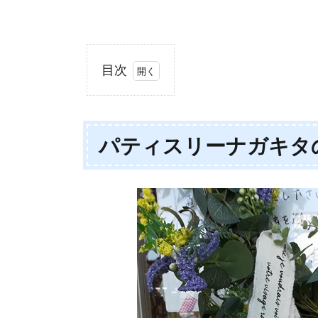
目次
1.
パ
テ
パティスリーナガキタ
ィ
ス
リ
ー
ナ
ガ
キ
タ
の
店
内