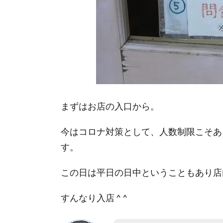
ィ
ス
リ
ー
ナ
ガ
キ
タ
で
まずはお店の入口から。
実
際
に
今はコロナ対策として、人数制限こそあ
食
す。
べ
た
この日は平日の日中ということもあり店
も
の
すんなり入店 ^ ^
4.
パ