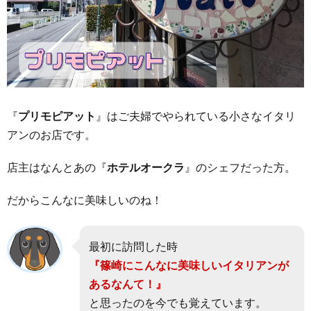
チメ
ニュ
ー
3.
プリ
モリ
アッ
トで
『
プリモピアット
』はご夫婦でやられている小さなイタリ
実際
アンのお店です。
に食
べた
店主はなんとあの『
ホテルオークラ
』のシェフだった方。
もの
4.
だからこんなに美味しいのね！
プリ
モピ
アッ
最初に訪問した時
トの
店舗
『篠崎にこんなに美味しいイタリアンが
情報
あるなんて！』
（営
と思ったのを今でも覚えています。
業時