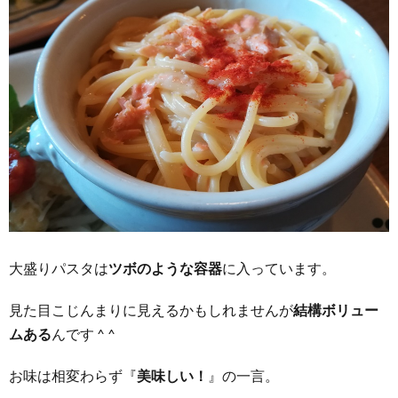
大盛りパスタは
ツボのような容器
に入っています。
見た目こじんまりに見えるかもしれませんが
結構ボリュー
ムある
んです ^ ^
お味は相変わらず『
美味しい！
』の一言。