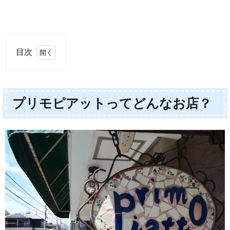
目次
1.
プリ
モピ
プリモピアットってどんなお店？
アッ
トっ
てど
んな
お
店？
2.
プリ
モピ
アッ
トの
ラン