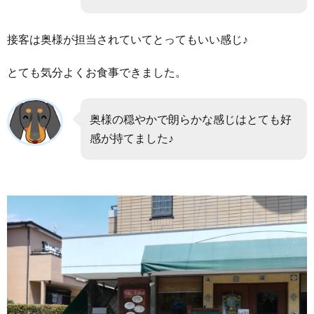
間
も）
接客は奥様が担当されていてとってもいい感じ♪
5.
まと
とても気分よくお食事できました。
め
奥様の穏やかで朗らかな感じはとても好
感が持てました♪