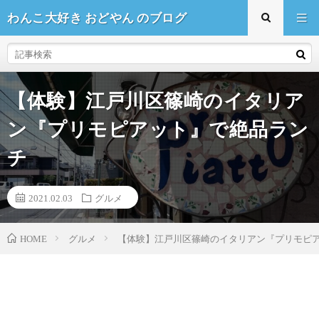
わんこ大好き おどやん のブログ
【体験】江戸川区篠崎のイタリア
ン『プリモピアット』で絶品ラン
チ
2021.02.03
グルメ
HOME
グルメ
【体験】江戸川区篠崎のイタリアン『プリモピ