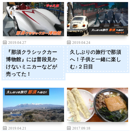
2019.04.27
2019.04.24
『那須クラシックカー
久しぶりの旅行で那須
博物館』には普段見か
へ！子供と一緒に楽し
けないミニカーなどが
む♪２日目
売ってた！
2019.04.21
2017.09.18