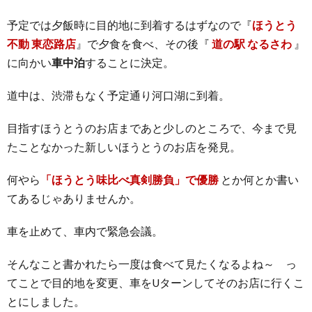
予定では夕飯時に目的地に到着するはずなので『
ほうとう
不動 東恋路店
』で夕食を食べ、その後『
道の駅 なるさわ
』
に向かい
車中泊
することに決定。
道中は、渋滞もなく予定通り河口湖に到着。
目指すほうとうのお店まであと少しのところで、今まで見
たことなかった新しいほうとうのお店を発見。
何やら
「ほうとう味比べ真剣勝負」で優勝
とか何とか書い
てあるじゃありませんか。
車を止めて、車内で緊急会議。
そんなこと書かれたら一度は食べて見たくなるよね～ っ
てことで目的地を変更、車をUターンしてそのお店に行くこ
とにしました。