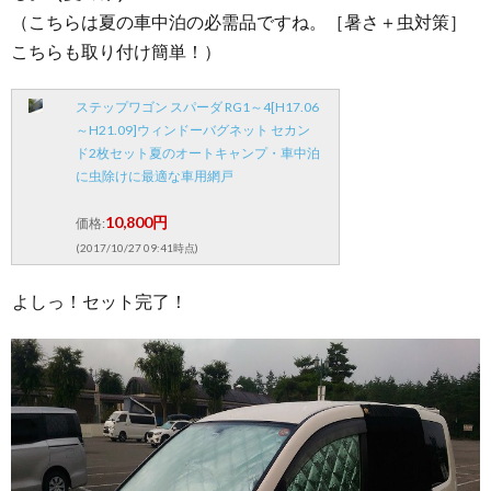
（こちらは夏の車中泊の必需品ですね。［暑さ＋虫対策］
こちらも取り付け簡単！）
ステップワゴン スパーダ RG1～4[H17.06
～H21.09]ウィンドーバグネット セカン
ド2枚セット夏のオートキャンプ・車中泊
に虫除けに最適な車用網戸
10,800円
価格:
(2017/10/27 09:41時点)
よしっ！セット完了！